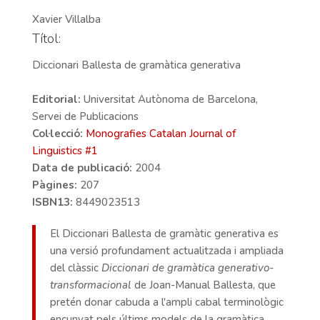
Xavier Villalba
Títol:
Diccionari Ballesta de gramàtica generativa
Editorial:
Universitat Autònoma de Barcelona,
Servei de Publicacions
Col·lecció:
Monografies Catalan Journal of
Linguistics #
1
Data de publicació:
2004
Pàgines:
207
ISBN13:
8449023513
El Diccionari Ballesta de gramàtic generativa es
una versió profundament actualitzada i ampliada
del clàssic
Diccionari de gramàtica generativo-
transformacional
de Joan-Manual Ballesta, que
pretén donar cabuda a l'ampli cabal terminològic
encunyat pels últims models de la gramàtica