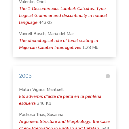
Valentín, Oriol
The 1-Discontinuous Lambek Calculus: Type
Logical Grammar and discontinuity in natural
language
443Kb
Vanrell Bosch, Maria del Mar
The phonological role of tonal scaling in
Majorcan Catalan Interrogatives
1.28 Mb
2005
Mata i Vigara, Meritxell
Els adverbis d’acte de parla en la perifèria
esquerra
346 Kb
Padrosa Trias, Susanna
Argument Structure and Morphology: the Case
of en- Prefixation in English and Catalan
544