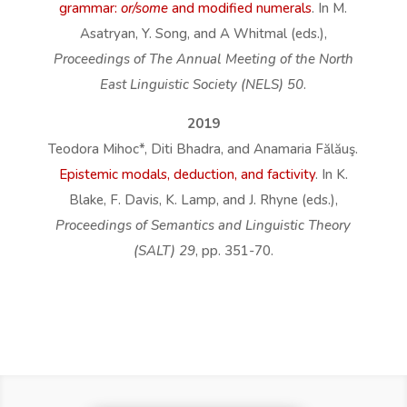
grammar:
or/some
and modified numerals
. In M.
Asatryan, Y. Song, and A Whitmal (eds.),
Proceedings of The Annual Meeting of the North
East Linguistic Society (NELS) 50
.
2019
Teodora Mihoc*, Diti Bhadra, and Anamaria Fălăuş.
Epistemic modals, deduction, and factivity
. In K.
Blake, F. Davis, K. Lamp, and J. Rhyne (eds.),
Proceedings of Semantics and Linguistic Theory
(SALT) 29
, pp. 351-70.