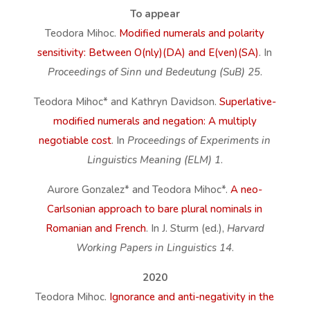
To appear
Teodora Mihoc.
Modified numerals and polarity
sensitivity: Between O(nly)(DA) and E(ven)(SA)
. In
Proceedings of Sinn und Bedeutung (SuB) 25
.
Teodora Mihoc* and Kathryn Davidson.
Superlative-
modified numerals and negation: A multiply
negotiable cost
. In
Proceedings of Experiments in
Linguistics Meaning (ELM) 1
.
Aurore Gonzalez* and Teodora Mihoc*.
A neo-
Carlsonian approach to bare plural nominals in
Romanian and French
. In J. Sturm (ed.),
Harvard
Working Papers in Linguistics 14
.
2020
Teodora Mihoc.
Ignorance and anti-negativity in the