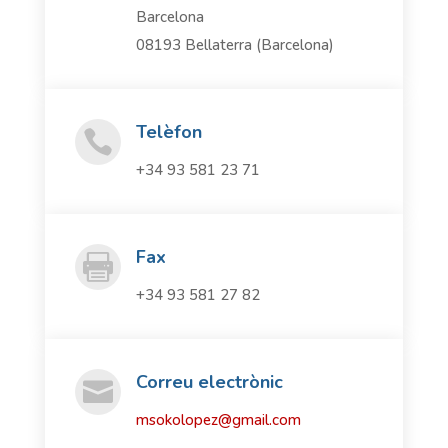
Barcelona
08193 Bellaterra (Barcelona)
Telèfon

+34 93 581 23 71
Fax

+34 93 581 27 82
Correu electrònic

msokolopez@gmail.com