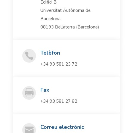
Edifici B
Universitat Autònoma de
Barcelona
08193 Bellaterra (Barcelona)
Telèfon

+34 93 581 23 72
Fax

+34 93 581 27 82
Correu electrònic
