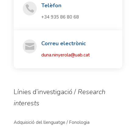
Telèfon

+34 935 86 80 68
Correu electrònic

duna.ninyerola@uab.cat
Línies d’investigació /
Research
interests
Adquisició del llenguatge / Fonologia