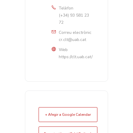
Telèfon
(+34) 93 581 23
72
Correu electrònic
cr.clt@uab.cat
Web
https://clt.uab.cat/
+ Afegir a Google Calendar