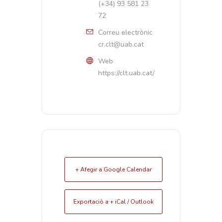
(+34) 93 581 23
72
Correu electrònic
cr.clt@uab.cat
Web
https://clt.uab.cat/
+ Afegir a Google Calendar
Exportació a + iCal / Outlook