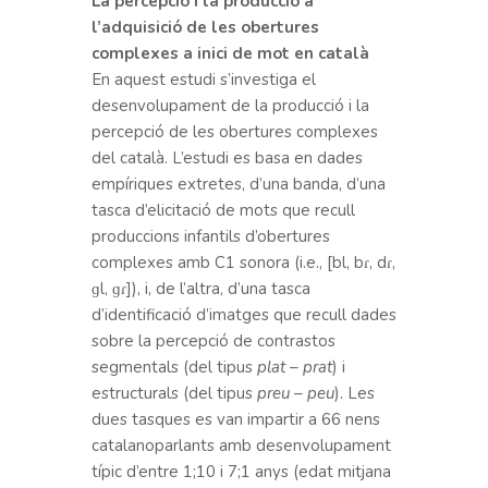
La percepció i la producció a
l’adquisició de les obertures
complexes a inici de mot en català
En aquest estudi s’investiga el
desenvolupament de la producció i la
percepció de les obertures complexes
del català. L’estudi es basa en dades
empíriques extretes, d’una banda, d’una
tasca d’elicitació de mots que recull
produccions infantils d’obertures
complexes amb C1 sonora (i.e., [bl, bɾ, dɾ,
ɡl, ɡɾ]), i, de l’altra, d’una tasca
d’identificació d’imatges que recull dades
sobre la percepció de contrastos
segmentals (del tipus
plat – prat
) i
estructurals (del tipus
preu – peu
). Les
dues tasques es van impartir a 66 nens
catalanoparlants amb desenvolupament
típic d’entre 1;10 i 7;1 anys (edat mitjana