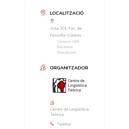
LOCALITZACIÓ
Aula 301, Fac. de
Filosofia i Lletres
Campus UAB,
Bellaterra
(Barcelona)
ORGANITZADOR
Centre de Lingüística
Teòrica
Telèfon