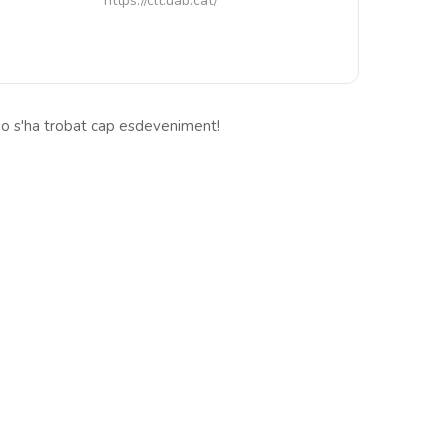
https://clt.uab.cat/
o s'ha trobat cap esdeveniment!