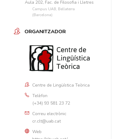
Aula 202, Fac. de Filosofia i Lletres
Campus UAB, Bellaterra
(Barcelona)
ORGANITZADOR
Centre de Lingüística Teòrica
Telèfon
(+34) 93 581 23 72
Correu electrònic
cr.clt@uab.cat
Web