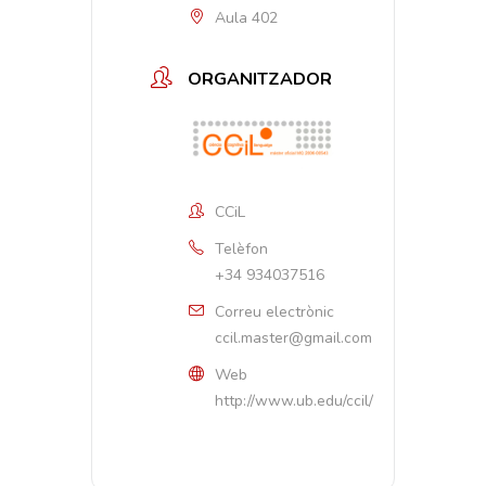
Aula 402
ORGANITZADOR
CCiL
Telèfon
+34 934037516
Correu electrònic
ccil.master@gmail.com
Web
http://www.ub.edu/ccil/