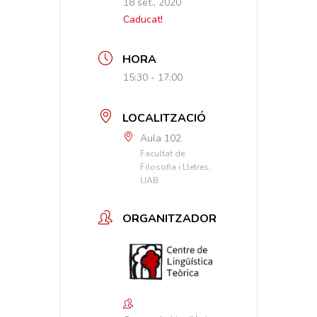
18 set., 2020
Caducat!
HORA
15:30 - 17:00
LOCALITZACIÓ
Aula 102
Facultat de
Filosofia i Lletres,
UAB
ORGANITZADOR