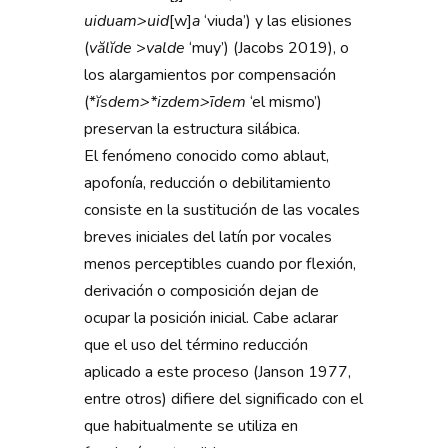
uiduam>uid
[w]
a
‘viuda’) y las elisiones
(
vălĭde
>
valde
‘muy’) (Jacobs 2019), o
los alargamientos por compensación
(*
ĭ
sdem>*izdem>
ī
dem
‘el mismo’)
preservan la estructura silábica.
El fenómeno conocido como ablaut,
apofonía, reducción o debilitamiento
consiste en la sustitución de las vocales
breves iniciales del latín por vocales
menos perceptibles cuando por flexión,
derivación o composición dejan de
ocupar la posición inicial. Cabe aclarar
que el uso del término reducción
aplicado a este proceso (Janson 1977,
entre otros) difiere del significado con el
que habitualmente se utiliza en