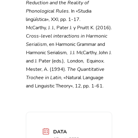
Reduction and the Reality of
Phonological Rules
. In «Studia
lingüística», XXI, pp. 1-17.
McCarthy, J. J., Pater J. y Pruitt K. (2016).
Cross-level interactions in Harmonic
Serialism
, en Harmonic Grammar and
Harmonic Serialism, J.J. McCarthy, John J.
and J. Pater (eds.), London, Equinox.
Mester, A. (1994).
The Quantitative
Trochee in Latin
, «Natural Language
and Linguistic Theory», 12, pp
.
1-61.
DATA