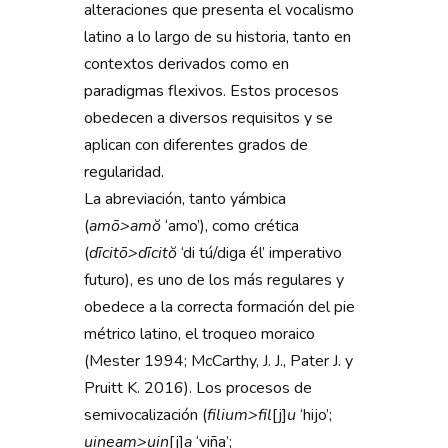
alteraciones que presenta el vocalismo
latino a lo largo de su historia, tanto en
contextos derivados como en
paradigmas flexivos. Estos procesos
obedecen a diversos requisitos y se
aplican con diferentes grados de
regularidad.
La abreviación, tanto yámbica
(
amō>amŏ
‘amo’), como crética
(
dīcitō>dīcitŏ
‘di tú/diga él’ imperativo
futuro), es uno de los más regulares y
obedece a la correcta formación del pie
métrico latino, el troqueo moraico
(Mester 1994; McCarthy, J. J., Pater J. y
Pruitt K. 2016). Los procesos de
semivocalización (
filium>fil
[j]
u
‘hijo’;
uineam>uin
[j]
a
‘viña’;