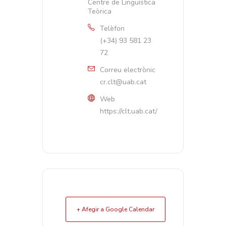
Centre de Lingüística
Teòrica
Telèfon
(+34) 93 581 23
72
Correu electrònic
cr.clt@uab.cat
Web
https://clt.uab.cat/
+ Afegir a Google Calendar