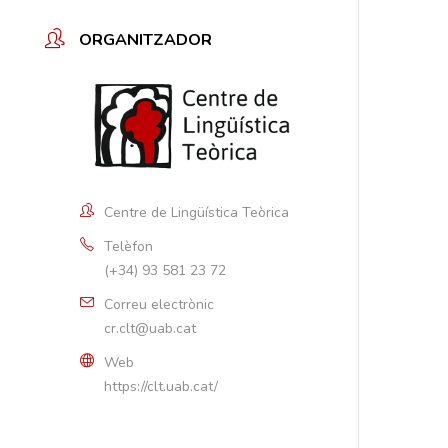
ORGANITZADOR
Centre de Lingüística Teòrica
Telèfon
(+34) 93 581 23 72
Correu electrònic
cr.clt@uab.cat
Web
https://clt.uab.cat/