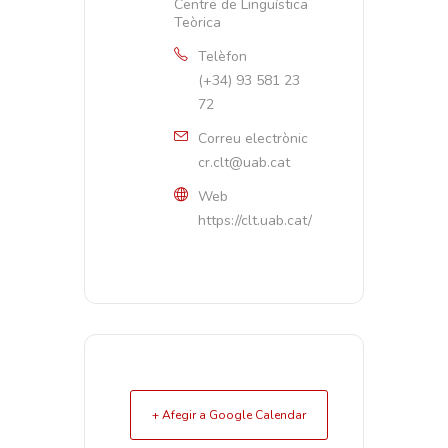
Centre de Lingüística
Teòrica
Telèfon
(+34) 93 581 23
72
Correu electrònic
cr.clt@uab.cat
Web
https://clt.uab.cat/
+ Afegir a Google Calendar