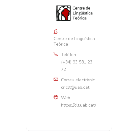
Centre de Lingüística
Teòrica
Telèfon
(+34) 93 581 23
72
Correu electrònic
cr.clt@uab.cat
Web
https://clt.uab.cat/