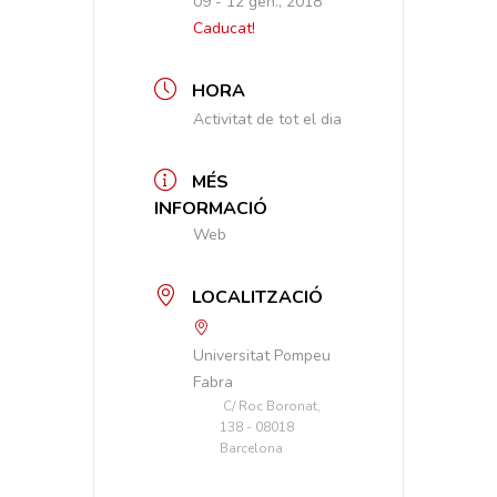
09 - 12 gen., 2018
Caducat!
HORA
Activitat de tot el dia
MÉS
INFORMACIÓ
Web
LOCALITZACIÓ
Universitat Pompeu
Fabra
C/ Roc Boronat,
138 - 08018
Barcelona