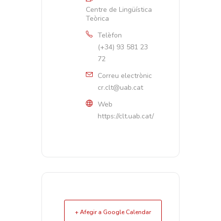
Centre de Lingüística
Teòrica
Telèfon
(+34) 93 581 23
72
Correu electrònic
cr.clt@uab.cat
Web
https://clt.uab.cat/
+ Afegir a Google Calendar