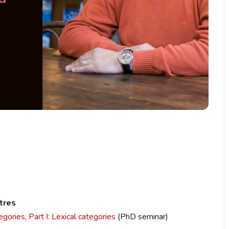
etres
egories, Part I: Lexical categories
(PhD seminar)