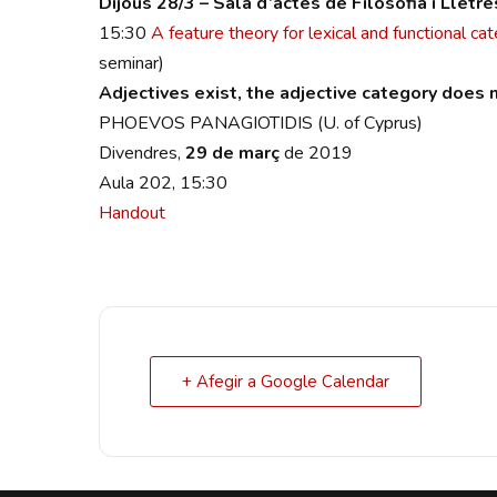
Dijous 28/3
– Sala d’actes de Filosofia i Lletre
15:30
A feature theory for lexical and functional ca
seminar)
Adjectives exist, the adjective category does 
PHOEVOS PANAGIOTIDIS (U. of Cyprus)
Divendres,
29 de març
de 2019
Aula 202, 15:30
Handout
+ Afegir a Google Calendar