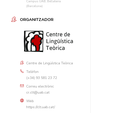
Campus UAB, Bellaterra
(Barcelona)
ORGANITZADOR
Centre de Lingüística Teòrica
Telèfon
(+34) 93 581 23 72
Correu electrònic
cr.clt@uab.cat
Web
https://clt.uab.cat/