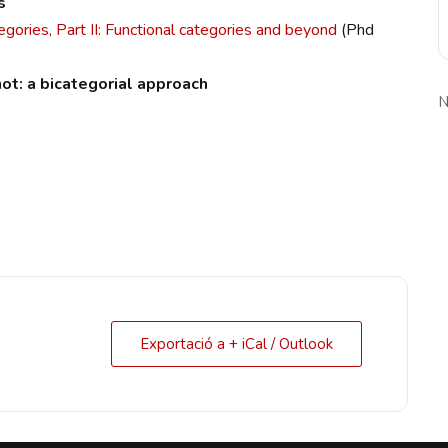
s
tegories, Part II: Functional categories and beyond
(Phd
not: a bicategorial approach
N
Exportació a + iCal / Outlook