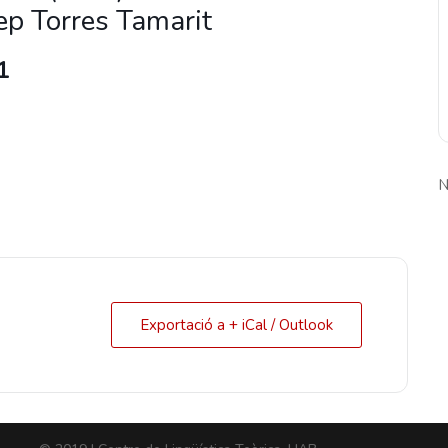
ep Torres Tamarit
1
N
Exportació a + iCal / Outlook