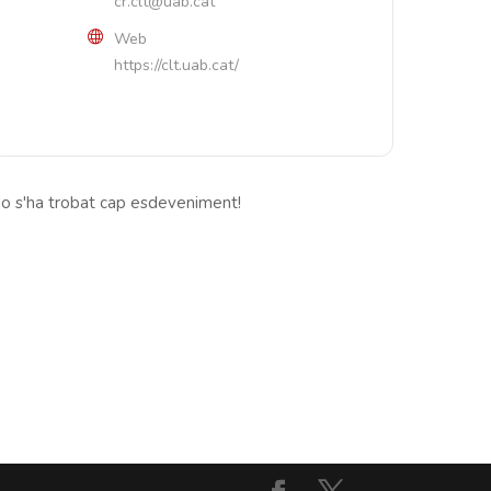
cr.clt@uab.cat
Web
https://clt.uab.cat/
o s'ha trobat cap esdeveniment!