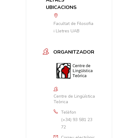
UBICACIONS
Facultat de Filosofia
i Lletres UAB
ORGANITZADOR
Centre de Lingüística
Teòrica
Telèfon
(+34) 93 581 23
72
Correu electrònic