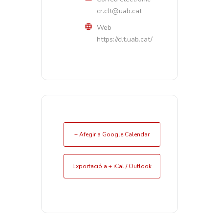
cr.clt@uab.cat
Web
https://clt.uab.cat/
+ Afegir a Google Calendar
Exportació a + iCal / Outlook