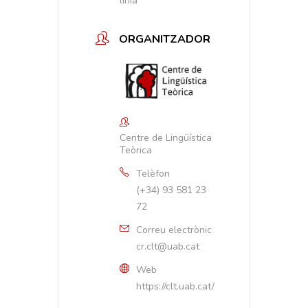
línia
ORGANITZADOR
Centre de Lingüística
Teòrica
Telèfon
(+34) 93 581 23
72
Correu electrònic
cr.clt@uab.cat
Web
https://clt.uab.cat/