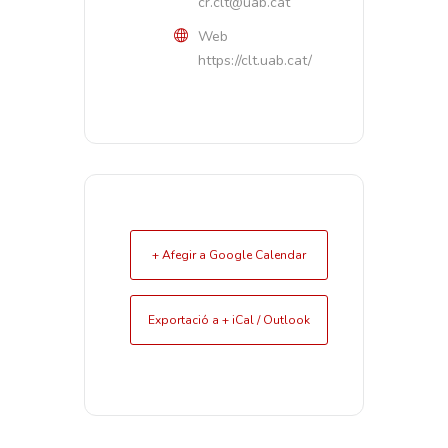
cr.clt@uab.cat
Web
https://clt.uab.cat/
+ Afegir a Google Calendar
Exportació a + iCal / Outlook