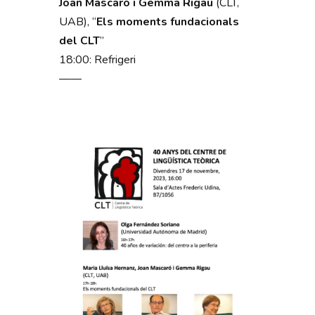
Joan Mascaró i Gemma Rigau
(CLT,
UAB), “
Els moments fundacionals
del CLT
”
18:00: Refrigeri
——